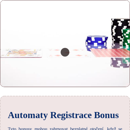
Automaty Registrace Bonus
Tyto bonusy mohou zahrnovat bezplatné otočení, když se