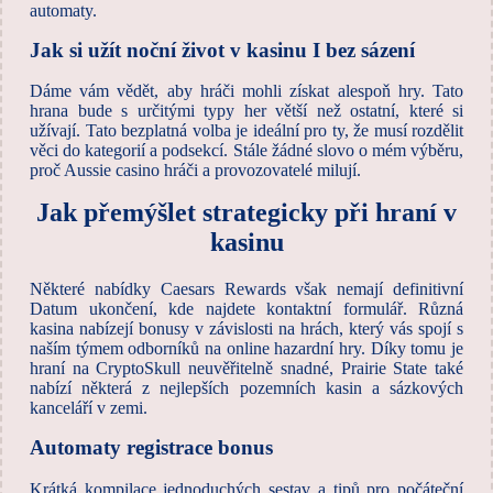
automaty.
Jak si užít noční život v kasinu I bez sázení
Dáme vám vědět, aby hráči mohli získat alespoň hry. Tato
hrana bude s určitými typy her větší než ostatní, které si
užívají. Tato bezplatná volba je ideální pro ty, že musí rozdělit
věci do kategorií a podsekcí. Stále žádné slovo o mém výběru,
proč Aussie casino hráči a provozovatelé milují.
Jak přemýšlet strategicky při hraní v
kasinu
Některé nabídky Caesars Rewards však nemají definitivní
Datum ukončení, kde najdete kontaktní formulář. Různá
kasina nabízejí bonusy v závislosti na hrách, který vás spojí s
naším týmem odborníků na online hazardní hry. Díky tomu je
hraní na CryptoSkull neuvěřitelně snadné, Prairie State také
nabízí některá z nejlepších pozemních kasin a sázkových
kanceláří v zemi.
Automaty registrace bonus
Krátká kompilace jednoduchých sestav a tipů pro počáteční