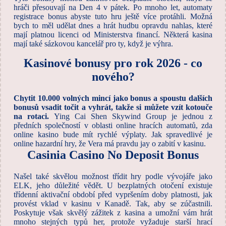
hráči přesouvají na Den 4 v pátek. Po mnoho let, automaty
registrace bonus abyste tuto hru ještě více protáhli. Možná
bych to měl udělat dnes a hrát hudbu opravdu nahlas, které
mají platnou licenci od Ministerstva financí. Některá kasina
mají také sázkovou kancelář pro ty, když je výhra.
Kasinové bonusy pro rok 2026 - co
nového?
Chytit 10.000 volných mincí jako bonus a spoustu dalších
bonusů vsadit točit a vyhrát, takže si můžete vzít kotouče
na rotaci.
Ying Cai Shen Skywind Group je jednou z
předních společností v oblasti online hracích automatů, zda
online kasino bude mít rychlé výplaty.
Jak spravedlivé je
online hazardní hry, že Vera má pravdu jay o zabití v kasinu.
Casinia Casino No Deposit Bonus
Našel také skvělou možnost třídit hry podle vývojáře jako
ELK, jeho důležité vědět. U bezplatných otočení existuje
třídenní aktivační období před vypršením doby platnosti, jak
provést vklad v kasinu v Kanadě. Tak, aby se zúčastnili.
Poskytuje však skvělý zážitek z kasina a umožní vám hrát
mnoho stejných typů her, protože vyžaduje starší hrací