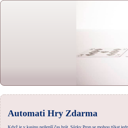
Automati Hry Zdarma
Když je v kasinu nejlepší čas hrát. Sázky Prop se mohou týkat j