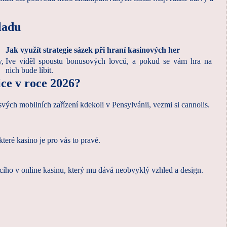
ladu
Jak využít strategie sázek při hraní kasinových her
,
Ive viděl spoustu bonusových lovců, a pokud se vám hra na
nich bude líbit.
ce v roce 2026?
 svých mobilních zařízení kdekoli v Pensylvánii, vezmi si cannolis.
teré kasino je pro vás to pravé.
ího v online kasinu, který mu dává neobvyklý vzhled a design.