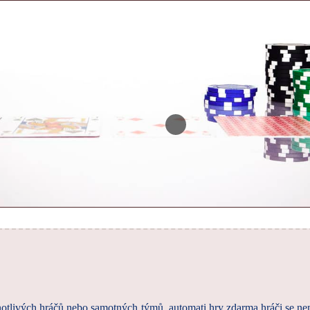
ednotlivých hráčů nebo samotných týmů, automati hry zdarma hráči se n