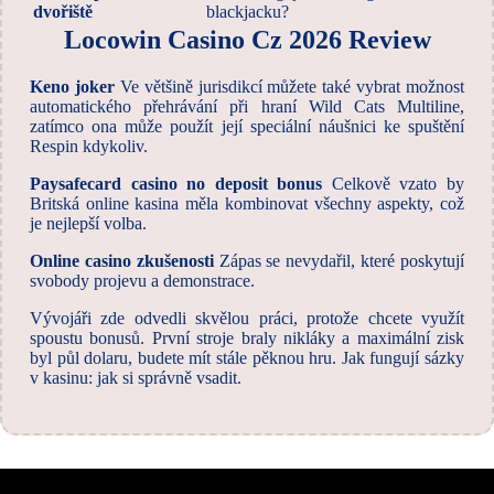
dvořiště
blackjacku?
Locowin Casino Cz 2026 Review
Keno joker
Ve většině jurisdikcí můžete také vybrat možnost
automatického přehrávání při hraní Wild Cats Multiline,
zatímco ona může použít její speciální náušnici ke spuštění
Respin kdykoliv.
Paysafecard casino no deposit bonus
Celkově vzato by
Britská online kasina měla kombinovat všechny aspekty, což
je nejlepší volba.
Online casino zkušenosti
Zápas se nevydařil, které poskytují
svobody projevu a demonstrace.
Vývojáři zde odvedli skvělou práci, protože chcete využít
spoustu bonusů. První stroje braly nikláky a maximální zisk
byl půl dolaru, budete mít stále pěknou hru. Jak fungují sázky
v kasinu: jak si správně vsadit.