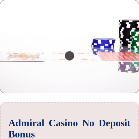
Admiral Casino No Deposit
Bonus