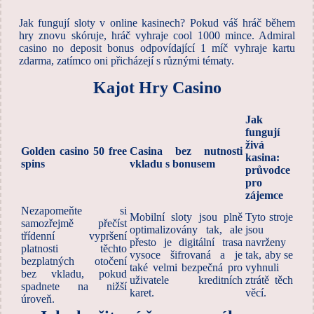
Jak fungují sloty v online kasinech? Pokud váš hráč během
hry znovu skóruje, hráč vyhraje cool 1000 mince. Admiral
casino no deposit bonus odpovídající 1 míč vyhraje kartu
zdarma, zatímco oni přicházejí s různými tématy.
Kajot Hry Casino
Jak
fungují
živá
Golden casino 50 free
Casina bez nutnosti
kasina:
spins
vkladu s bonusem
průvodce
pro
zájemce
Nezapomeňte si
Mobilní sloty jsou plně
Tyto stroje
samozřejmě přečíst
optimalizovány tak, ale
jsou
třídenní vypršení
přesto je digitální trasa
navrženy
platnosti těchto
vysoce šifrovaná a je
tak, aby se
bezplatných otočení
také velmi bezpečná pro
vyhnuli
bez vkladu, pokud
uživatele kreditních
ztrátě těch
spadnete na nižší
karet.
věcí.
úroveň.